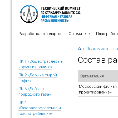
Разработка стандартов
О комитете
План работ
›
Подкомитеты и р
Состав ра
ПК 1 «Общеотраслевые
нормы и правила»
ПК 2 «Добыча сырой
Организация
нефти»
Московский филиал 
ПК 3 «Добыча
проектирование»
природного газа»
ПК 4
«Газораспределение и
газопотребление»