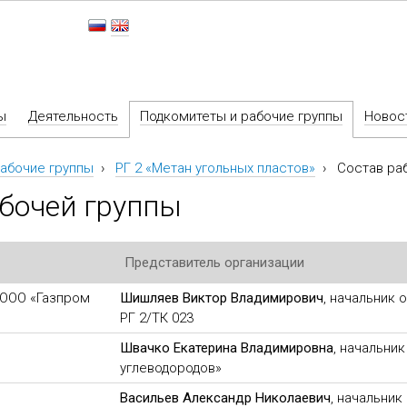
ы
Деятельность
Подкомитеты и рабочие группы
Новос
абочие группы
›
РГ 2 «Метан угольных пластов»
›
Состав ра
бочей группы
Представитель организации
ООО «Газпром
Шишляев Виктор Владимирович
, начальник 
РГ 2/ТК 023
Швачко Екатерина Владимировна
, начальни
углеводородов»
Васильев Александр Николаевич
, начальник