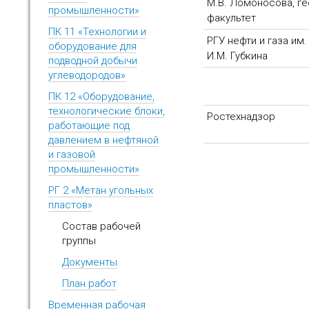
М.В. Ломоносова, г
промышленности»
факультет
ПК 11 «Технологии и
РГУ нефти и газа им.
оборудование для
И.М. Губкина
подводной добычи
углеводородов»
ПК 12 «Оборудование,
технологические блоки,
Ростехнадзор
работающие под
давлением в нефтяной
и газовой
промышленности»
РГ 2 «Метан угольных
пластов»
Состав рабочей
группы
Документы
План работ
Временная рабочая