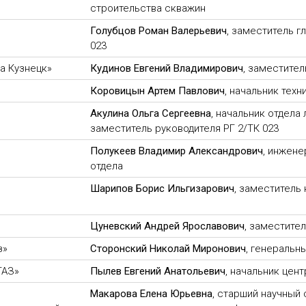
строительства скважин
Голубцов Роман Валерьевич
, заместитель г
023
а Кузнецк»
Кудинов Евгений Владимирович
, заместител
Коровицын Артем Павлович
, начальник техн
Акулина Ольга Сергеевна
, начальник отдела
заместитель руководителя РГ 2/ТК 023
Полукеев Владимир Александрович
, инжене
отдела
Шарипов Борис Ильгизарович
, заместитель
Цуневский Андрей Ярославович
, заместите
з»
Сторонский Николай Миронович
, генеральн
ГАЗ»
Пылев Евгений Анатольевич
, начальник цен
Макарова Елена Юрьевна
, старший научный