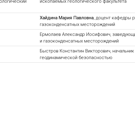
еологический
ископаемых геологического факультета
Хайдина Мария Павловна
, доцент кафедры р
газоконденсатных месторождений
Ермолаев Александр Иосифович, заведующи
и газоконденсатных месторождений
Быстров Константин Викторович, начальник 
геодинамической безопасностью