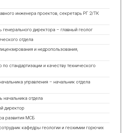
лавного инженера проектов, секретарь РГ 2/ТК
ь генерального директора – главный геолог
ического отдела
 лицензирования и недропользования,
р по стандартизации и качеству технического
 начальника управления – начальник отдела
ль начальника отдела
ый директор
тра развития МСБ
 сотрудник кафедры геологии и геохимии горючих