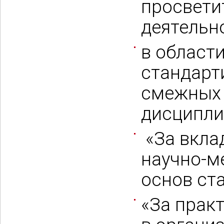
просвети
деятельн
в област
стандарт
смежных 
дисципли
«За вкла
научно-м
основ ст
«За прак