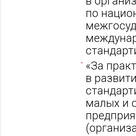
в органи
по нацио
межгосуд
междуна
стандарт
«За прак
в развит
стандарт
малых и 
предприя
(организа