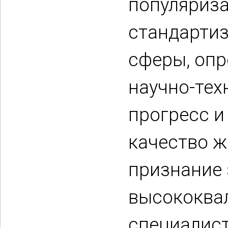
популяриз
стандартиз
сферы, оп
научно-тех
прогресс 
качество ж
признание 
высококва
специалис