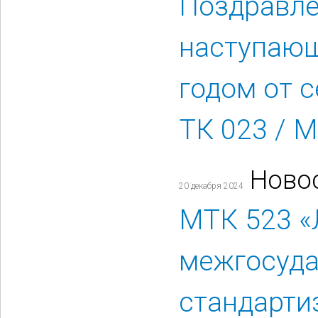
Поздравле
наступаю
годом от 
ТК 023 / 
Ново
20 декабря 2024
МТК 523 «
межгосуда
стандарти