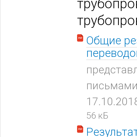
трубопро
трубопро
Общие ре
переводо
представ
письмами 
17.10.201
56 кБ
Результа