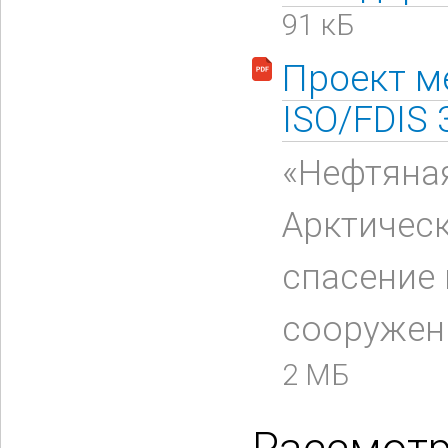
91 кБ
Проект м
ISO/FDIS 
«Нефтяна
Арктическ
спасение 
сооружен
2 МБ