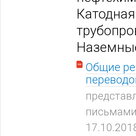
Катодная
трубопро
Наземны
Общие ре
переводо
представ
письмами 
17.10.201